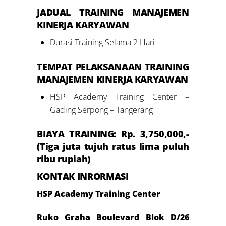
JADUAL
TRAINING M
ANAJEMEN
KINERJA KARYAWAN
Durasi Training Selama 2 Hari
TEMPAT PELAKSANAAN
TRAINING
M
ANAJEMEN
KINERJA KARYAWAN
HSP Academy Training Center –
Gading Serpong – Tangerang
BIAYA TRAINING: Rp.
3
,
7
50,000,-
(T
iga
juta
tujuh
ratus
lima puluh
ribu rupiah)
KONTAK INRORMASI
HSP Academy Training Center
Ruko Graha Boulevard Blok D/26