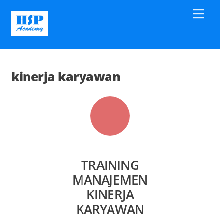
Skip
Men
to
content
kinerja karyawan
TRAINING
MANAJEMEN
KINERJA
KARYAWAN