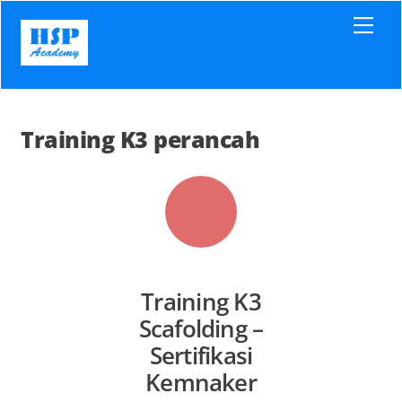
Skip
Men
to
content
Training K3 perancah
Training K3
Scafolding –
Sertifikasi
Kemnaker