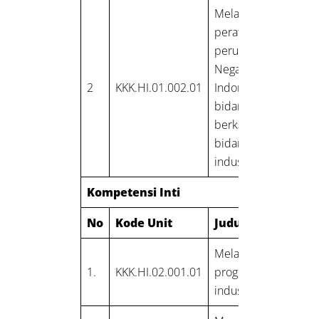
Melaksanakan
peraturan dan
perundangan
Negara Republik
2
KKK.HI.01.002.01
Indonesia di
bidang K3 yang
berkaitan dengan
bidang hygiene
industri
Kompetensi Inti
No
Kode Unit
Judul Unit
Melaksanakan
1.
KKK.HI.02.001.01
program hygiene
industri