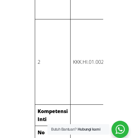
dengan
etik profe
Melaksan
peratura
perundan
Negara
Republik
2
KKK.HI.01.002.01
Indones
bidang K
berkaitan
dengan b
hygiene in
Kompetensi
Inti
Butuh Bantuan?
Hubungi kami
No
Kode Unit
Judul Un