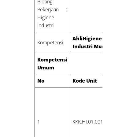
Bidang
Pekerjaan :
Higiene
Industri
Ahli
Higiene
Kompetensi
Industri Muda
Kompetensi
Umum
No
Kode Unit
Judul Un
Melakuka
pekerjaan
hygiene
industry 
1
KKK.HI.01.001.01
professio
yang s