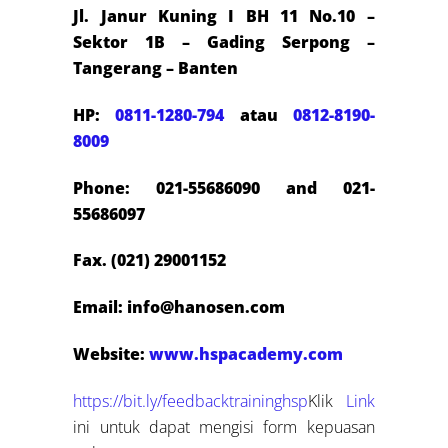
Jl. Janur Kuning I BH 11 No.10 –
Sektor 1B – Gading Serpong –
Tangerang – Banten
HP:
0811-1280-794
atau
0812-8190-
8009
Phone: 021-55686090 and 021-
55686097
Fax. (021) 29001152
Email: info@hanosen.com
Website:
www.hspacademy.com
https://bit.ly/feedbacktraininghsp
Klik
Link
ini untuk dapat mengisi form kepuasan