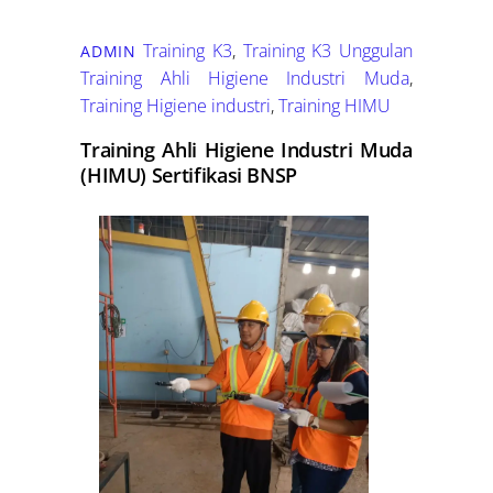
Training K3
,
Training K3 Unggulan
ADMIN
Training Ahli Higiene Industri Muda
,
Training Higiene industri
,
Training HIMU
Training Ahli Higiene Industri Muda
(HIMU) Sertifikasi BNSP