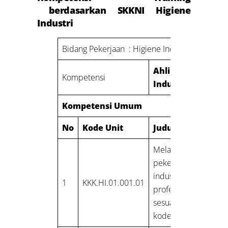
berdasarkan SKKNI Higiene
Industri
Bidang Pekerjaan : Higiene Industri
Ahli
Higiene
Kompetensi
Industri Muda
Kompetensi Umum
No
Kode Unit
Judul Unit
Melakukan
pekerjaan hygiene
industry secara
1
KKK.HI.01.001.01
professional yang
sesuai dengan
kode etik profesi