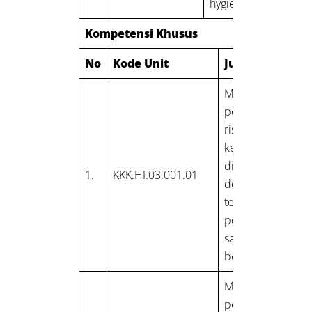
hygiene industri
Kompetensi Khusus
No
Kode Unit
Judul Unit
Melakukan
pengukuran
risiko
kesehatan kerja
di tempat kerja
1.
KKK.HI.03.001.01
dengan dengan
teknik
pengumpulan
sampel yang
benar
Mengikuti
perubahan dan