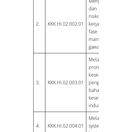
Mengantisipasi
dan mengenal
risiko kesehatan
2.
KKK.HI.02.002.01
kerja pada saat
fase operasi,
maintenance dan
gawat darurat
Melakukan
promosi
kesehatan tentang
3.
KKK.HI.02.003.01
pengetahuan
bahaya risiko
kesehatan di
industri
Melakukan aplikasi
4.
KKK.HI.02.004.01
system informasi