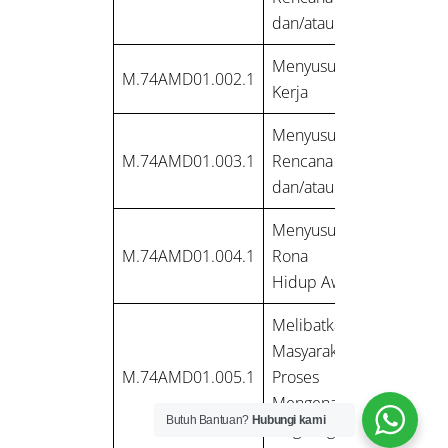
dan/atau Kegiatan
Menyusun Rencana
M.74AMD01.002.1
Kerja
Menyusun Deskripsi
M.74AMD01.003.1
Rencana Usaha
dan/atau Kegiatan
Menyusun Deskripsi
M.74AMD01.004.1
Rona Lingkungan
Hidup Awal
Melibatkan
Masyarakat dalam
M.74AMD01.005.1
Proses Analisis
Mengenai Dampak
Butuh Bantuan?
Hubungi kami
Lingkungan