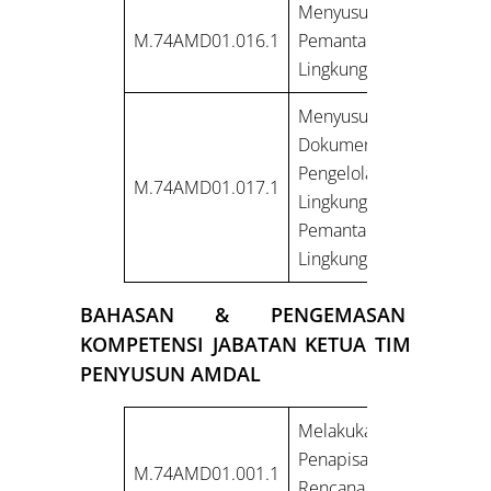
Menyusun Rencana
M.74AMD01.016.1
Pemantauan
Lingkungan Hidup
Menyusun
Dokumen Rencana
Pengelolaan
M.74AMD01.017.1
LingkunganRencana
Pemantauan
Lingkungan
BAHASAN & PENGEMASAN
KOMPETENSI JABATAN KETUA TIM
PENYUSUN AMDAL
Melakukan
Penapisan Jenis
M.74AMD01.001.1
Rencana Usaha