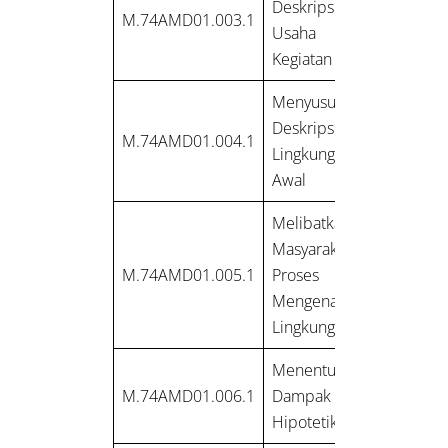
Deskripsi Rencana
M.74AMD01.003.1
Usaha dan/atau
Kegiatan
Menyusun
Deskripsi Rona
M.74AMD01.004.1
Lingkungan Hidup
Awal
Melibatkan
Masyarakat dalam
M.74AMD01.005.1
Proses Analisis
Mengenai Dampak
Lingkungan
Menentukan
M.74AMD01.006.1
Dampak Penting
Hipotetik