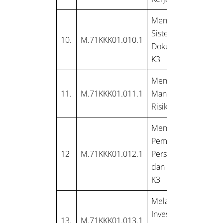
Mengelola
Sistem
10.
M.71KKK01.010.1
Dokumentasi
K3
Menerapkan
11.
M.71KKK01.011.1
Manajemen
Risiko K3
Mengevaluasi
Pemenuhan
12
M.71KKK01.012.1
Persyaratan
dan Prosedur
K3
Melakukan
Investigasi
13.
M.71KKK01.013.1