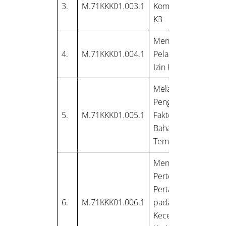
3.
M.71KKK01.003.1
Komunikasi
K3
Mengawasi
4.
M.71KKK01.004.1
Pelaksanaan
Izin Kerja
Melakukan
Pengukuran
5.
M.71KKK01.005.1
Faktor
Bahaya di
Tempat Kerja
Mengelola
Pertolongan
Pertama
6.
M.71KKK01.006.1
pada
Kecelakaan