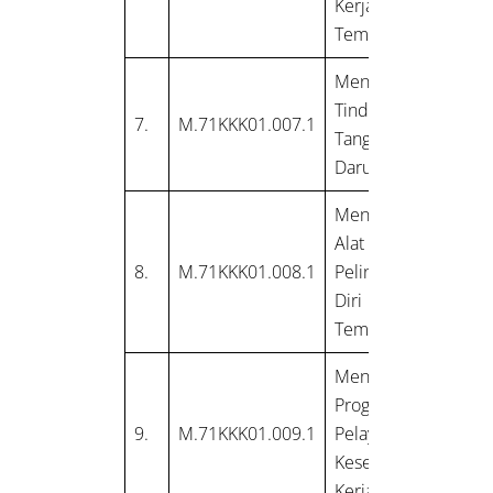
Kerja (P3K) di
Tempat Kerja
Mengelola
Tindakan
7.
M.71KKK01.007.1
Tanggap
Darurat
Mengelola
Alat
8.
M.71KKK01.008.1
Pelindung
Diri (APD) di
Tempat Kerja
Menerapkan
Program
9.
M.71KKK01.009.1
Pelayanan
Kesehatan
Kerja