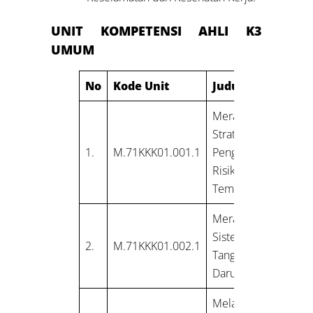
UNIT KOMPETENSI AHLI K3
UMUM
No
Kode Unit
Judul Unit
Merancang
Strategi
1.
M.71KKK01.001.1
Pengendalian
Risiko K3 di
Tempat Kerja
Merancang
Sistem
2.
M.71KKK01.002.1
Tanggap
Darurat
Melakukan