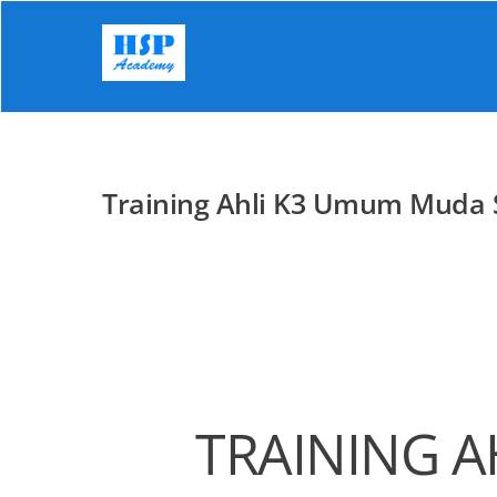
Skip
to
content
Training Ahli K3 Umum Muda S
TRAINING A