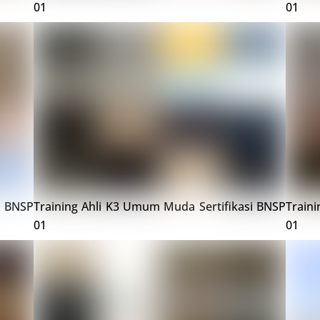
01
01
i BNSP
Training Ahli K3 Umum Muda Sertifikasi BNSP
Train
01
01