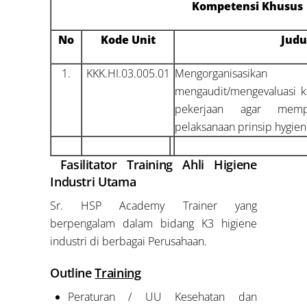
Kompetensi Khusus
No
Kode Unit
Judu
1.
KKK.HI.03.005.01
Mengorganisasik
mengaudit/mengevaluasi k
pekerjaan agar memp
pelaksanaan prinsip hygien
Fasilitator Training Ahli Higiene
Industri Utama
Sr. HSP Academy Trainer yang
berpengalam dalam bidang K3 higiene
industri di berbagai Perusahaan.
Outline
Training
Peraturan / UU Kesehatan dan