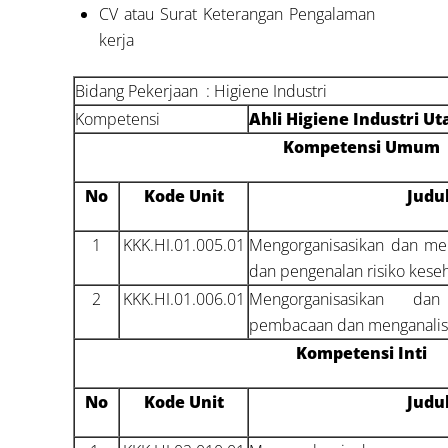
CV atau Surat Keterangan Pengalaman
kerja
Bidang Pekerjaan : Higiene Industri
Kompetensi
Ahli
Higiene Industri U
Kompetensi Umum
No
Kode Unit
Judu
1
KKK.HI.01.005.01
Mengorganisasikan dan men
dan pengenalan risiko keseh
2
KKK.HI.01.006.01
Mengorganisasikan da
pembacaan dan menganalisa
Kompetensi Inti
No
Kode Unit
Judu