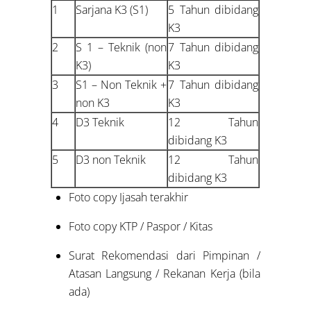
1
Sarjana K3 (S1)
5 Tahun dibidang
K3
2
S 1 – Teknik (non
7 Tahun dibidang
K3)
K3
3
S1 – Non Teknik +
7 Tahun dibidang
non K3
K3
4
D3 Teknik
12 Tahun
dibidang K3
5
D3 non Teknik
12 Tahun
dibidang K3
Foto copy Ijasah terakhir
Foto copy KTP / Paspor / Kitas
Surat Rekomendasi dari Pimpinan /
Atasan Langsung / Rekanan Kerja (bila
ada)