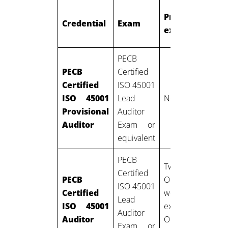
Professional
Credential
Exam
experience
PECB
PECB
Certified
Certified
ISO 45001
ISO 45001
Lead
None
Provisional
Auditor
Auditor
Exam or
equivalent
PECB
Two years:
Certified
PECB
One year of
ISO 45001
Certified
work
Lead
ISO 45001
experience in
Auditor
Auditor
OH&S
Exam or