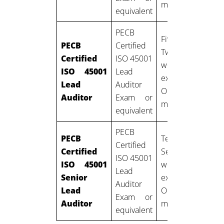
management
equivalent
PECB
Five years:
PECB
Certified
Two years of
Certified
ISO 45001
work
ISO 45001
Lead
experience in
Lead
Auditor
OH&S
Auditor
Exam or
management
equivalent
PECB
PECB
Ten years:
Certified
Certified
Seven years of
ISO 45001
ISO 45001
work
Lead
Senior
experience in
Auditor
Lead
OH&S
Exam or
Auditor
management
equivalent