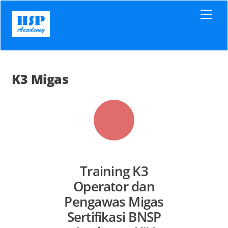
Skip
Men
to
content
K3 Migas
Training K3
Operator dan
Pengawas Migas
Sertifikasi BNSP