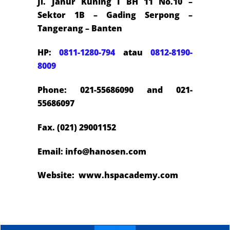
Jl. Janur Kuning I BH 11 No.10 –
Sektor 1B – Gading Serpong –
Tangerang – Banten
HP:
0811-1280-794
atau
0812-8190-
8009
Phone: 021-55686090 and 021-
55686097
Fax. (021) 29001152
Email:
info@hanosen.com
Website: www.hspacademy.com