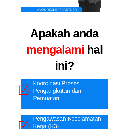
Apakah anda
mengalami
hal
ini?
Koordinasi Proses
Pengangkutan dan
Pemuatan
Pengawasan Keselamatan
Kerja (K3)