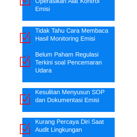
Operasikan Alat Kontrol
Emisi
Tidak Tahu Cara Membaca
Hasil Monitoring Emisi
Belum Paham Regulasi
Terkini soal Pencemaran
Udara
Kesulitan Menyusun SOP
dan Dokumentasi Emisi
Kurang Percaya Diri Saat
Audit Lingkungan