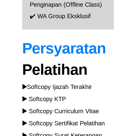
Penginapan (Offline Class)
✔️ WA Group E
ksklusif
Persyaratan
Pelatihan
▶️
Softcopy Ijazah Terakhir
▶️
Softcopy KTP
▶️
Softcopy Curriculum Vitae
▶️
Softcopy Sertifikat Pelatihan
▶️
Softcopy Surat Keterangan