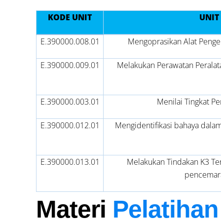
KODE UNIT
UNIT
E.390000.008.01
Mengoprasikan Alat Penge
E.390000.009.01
Melakukan Perawatan Peralat
E.390000.003.01
Menilai Tingkat P
E.390000.012.01
Mengidentifikasi bahaya dala
E.390000.013.01
Melakukan Tindakan K3 Te
pencemara
Materi
Pelatihan