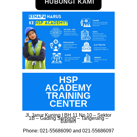
HUBUNGI KAMI
HSP
ACADEMY
TRAINING
CENTER
Jl. Janur Kuning I BH 11 No.10 – Sektor
1B – Gading Serpong – Tangerang –
Banten
Phone: 021-55686090 and 021-55686097