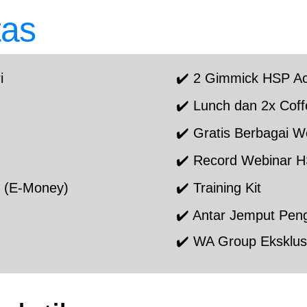
tas
i
✔️ 2 Gimmick HSP A
✔️ Lunch dan 2x Coff
✔️ Gratis Berbagai W
✔️ Record Webinar 
y (E-Money)
✔️ Training Kit
✔️ Antar Jemput Peng
✔️ WA Group E
ksklus