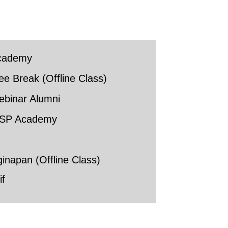
cademy
ee Break (Offline Class)
ebinar Alumni
HSP Academy
inapan (Offline Class)
if