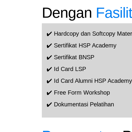
Dengan
Fasili
✔️ Hardcopy dan Softcopy Mater
✔️ Sertifikat HSP Academy
✔️ Sertifikat BNSP
✔️ Id Card LSP
✔️ Id Card Alumni HSP Academ
✔️ Free Form Workshop
✔️ Dokumentasi Pelatihan