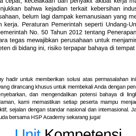
a cepat, kecelakaan dan penyakit akibat kerja m
njukkan bahwa kejadian terkait kebersihan ind
perusahaan, belum lagi dampak kemanusiaan yang 
n kerja. Peraturan Pemerintah seperti Undang-U
Pemerintah No. 50 Tahun 2012 tentang Penerap
ara tegas mewajibkan perusahaan untuk menjamin
en di bidang ini, risiko terpapar bahaya di tempa
my hadir untuk memberikan solusi atas permasalahan 
yang dirancang khusus untuk membekali Anda dengan pen
menyebarkan, dan mengendalikan potensi bahaya di lin
galaman, kami memastikan setiap peserta mampu menja
if, sejalan dengan standar nasional dan internasional. J
Muda
bersama HSP Academy sekarang juga!
Unit
Kompetensi