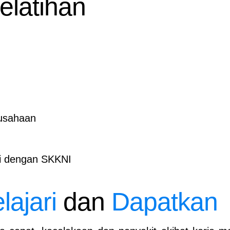
elatihan
rusahaan
ai dengan SKKNI
lajari
dan
Dapatkan