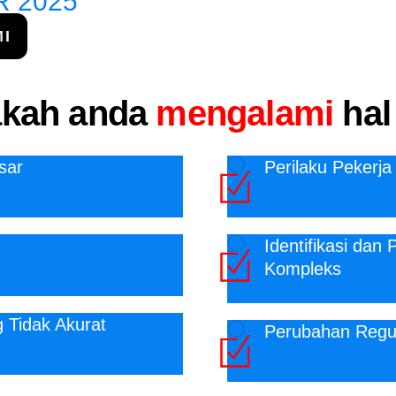
R 2025
I
kah anda
mengalami
hal
sar
Perilaku Pekerja
Identifikasi da
Kompleks
 Tidak Akurat
Perubahan Regul