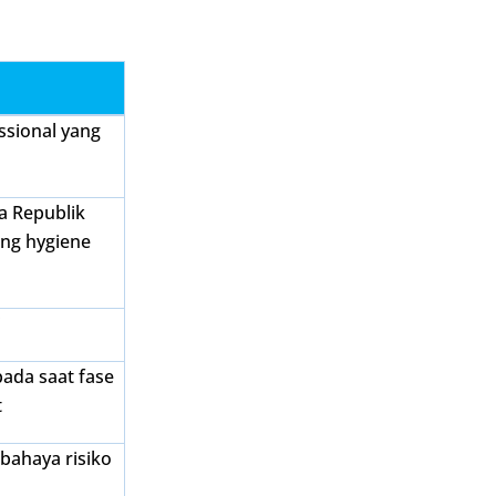
ssional yang
a Republik
ang hygiene
i
pada saat fase
t
bahaya risiko