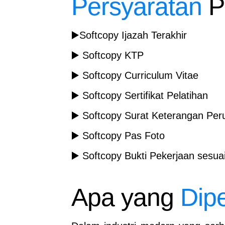
Persyaratan
P
▶️
Softcopy Ijazah Terakhir
▶️
Softcopy KTP
▶️
Softcopy Curriculum Vitae
▶️
Softcopy Sertifikat Pelatihan
▶️
Softcopy Surat Keterangan Pe
▶️
Softcopy Pas Foto
▶️
Softcopy Bukti Pekerjaan sesu
Apa yang
Dipe