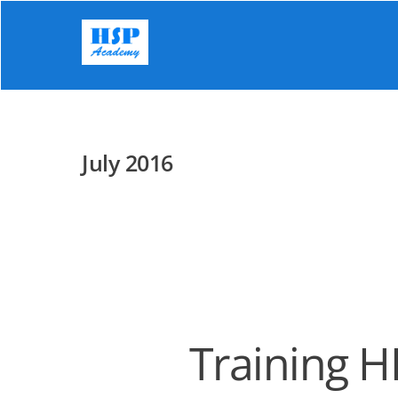
Skip
to
content
July 2016
Training H