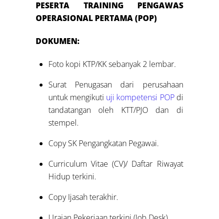
PESERTA
TRAINING
P
ENGAWAS
OPERASIONAL PERTAMA (POP)
DOKUMEN:
Foto kopi KTP/KK sebanyak 2 lembar.
Surat Penugasan dari perusahaan
untuk mengikuti
uji kompetensi POP
di
tandatangan oleh KTT/PJO dan di
stempel.
Copy SK Pengangkatan Pegawai.
Curriculum Vitae (CV)/ Daftar Riwayat
Hidup terkini.
Copy Ijasah terakhir.
Uraian Pekerjaan terkini (Job Desk).