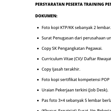
PERSYARATAN PESERTA
TRAINING
P
E
DOKUMEN:
Foto kopi KTP/KK sebanyak 2 lembar
Surat Penugasan dari perusahaan un
Copy SK Pengangkatan Pegawai.
Curriculum Vitae (CV)/ Daftar Riwayat
Copy Ijasah terakhir.
Foto kopi sertifikat kompetensi POP
Uraian Pekerjaan terkini (Job Desk).
Pas foto 3×4 sebanyak 5 lembar ber
(Khusus Expatriat) Surat Ijin Beke