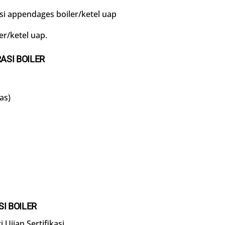
 appendages boiler/ketel uap
er/ketel uap.
ASI BOILER
as)
I BOILER
 Ujian Sertifikasi