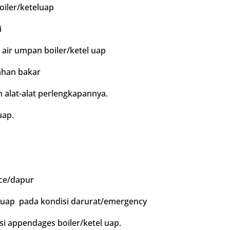
oiler/keteluap
i
ir umpan boiler/ketel uap
ahan bakar
 alat-alat perlengkapannya.
uap.
ce/dapur
 uap pada kondisi darurat/emergency
 appendages boiler/ketel uap.