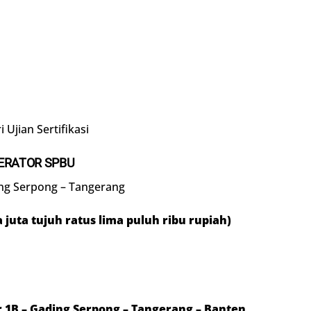
 Ujian Sertifikasi
ERATOR SPBU
ng Serpong – Tangerang
a
juta
tujuh
ratus
lima puluh
ribu rupiah)
or 1B – Gading Serpong – Tangerang – Banten