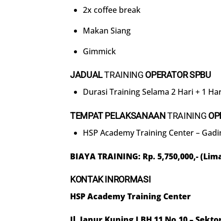
2x coffee break
Makan Siang
Gimmick
JADUAL
TRAINING
OPERATOR SPBU
Durasi Training Selama 2 Hari + 1 Hari
TEMPAT PELAKSANAAN
TRAINING
OP
HSP Academy Training Center – Gadi
BIAYA TRAINING: Rp.
5
,
750
,000,- (
Lim
KONTAK INRORMASI
HSP Academy Training Center
Jl. Janur Kuning I BH 11 No.10 – Sekt