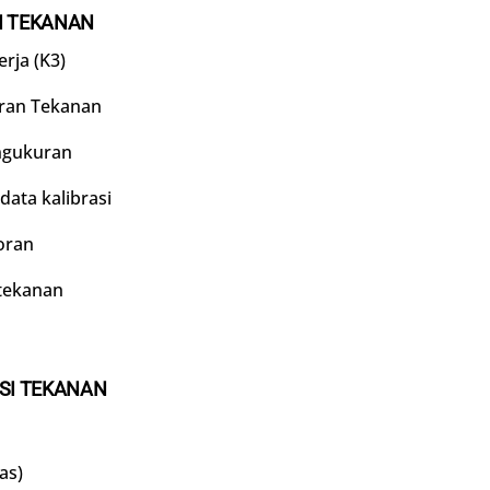
SI TEKANAN
rja (K3)
uran Tekanan
engukuran
data kalibrasi
oran
 tekanan
ASI TEKANAN
as)