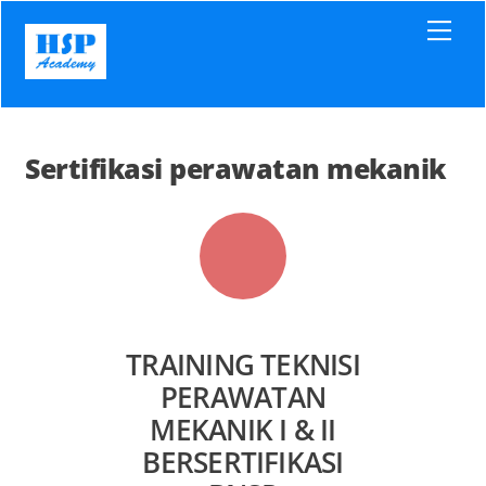
Skip
Men
to
content
Sertifikasi perawatan mekanik
TRAINING TEKNISI
PERAWATAN
MEKANIK I & II
BERSERTIFIKASI