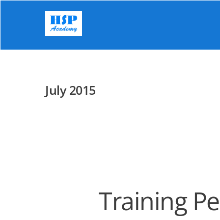
Skip
to
content
July 2015
Training P