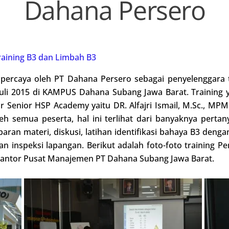
Dahana Persero
raining B3 dan Limbah B3
ipercaya oleh PT Dahana Persero sebagai penyelenggara 
uli 2015 di KAMPUS Dahana Subang Jawa Barat. Training y
uktur Senior HSP Academy yaitu DR. Alfajri Ismail, M.Sc., M
oleh semua peserta, hal ini terlihat dari banyaknya perta
aran materi, diskusi, latihan identifikasi bahaya B3 denga
 inspeksi lapangan. Berikut adalah foto-foto training 
i Kantor Pusat Manajemen PT Dahana Subang Jawa Barat.