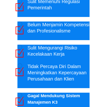
Sulit Memenuhi Regulasi
Pemerintah
Belum Menjamin Kompetensi
dan Profesionalisme
Sulit Mengurangi Risiko
Kecelakaan Kerja
Tidak Percaya Diri Dalam
Meningkatkan Kepercayaan
Perusahaan dan Klien
Gagal Mendukung Sistem
Manajemen K3