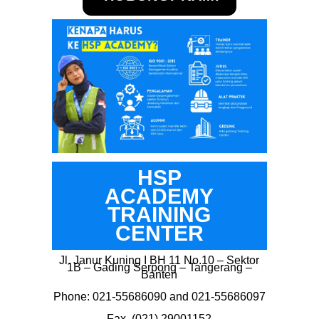
HSP
ACADEMY
TRAINING
CENTER
Jl. Janur Kuning I BH 11 No.10 – Sektor
1B – Gading Serpong – Tangerang –
Banten
Phone: 021-55686090 and 021-55686097
Fax. (021) 29001152