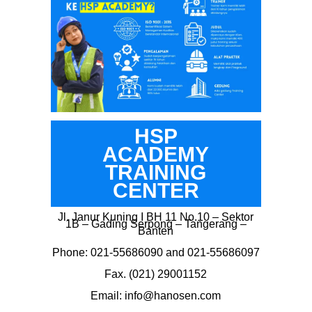
HSP
ACADEMY
TRAINING
CENTER
Jl. Janur Kuning I BH 11 No.10 – Sektor
1B – Gading Serpong – Tangerang –
Banten
Phone: 021-55686090 and 021-55686097
Fax. (021) 29001152
Email: info@hanosen.com