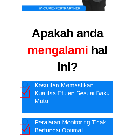
Apakah anda
mengalami
hal
ini?
Kesulitan Memastikan
Kualitas Efluen Sesuai Baku
Mutu
Peralatan Monitoring Tidak
Berfungsi Optimal