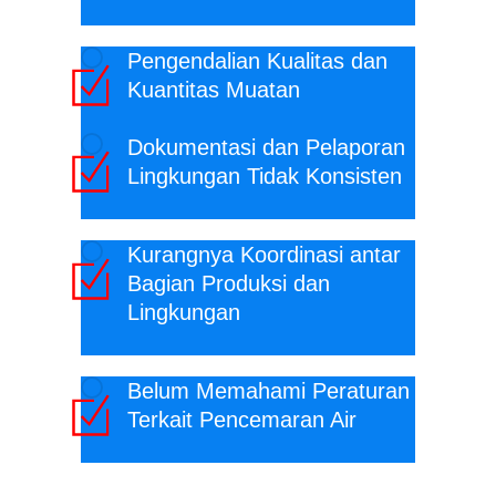
Pengendalian Kualitas dan
Kuantitas Muatan
Dokumentasi dan Pelaporan
Lingkungan Tidak Konsisten
Kurangnya Koordinasi antar
Bagian Produksi dan
Lingkungan
Belum Memahami Peraturan
Terkait Pencemaran Air