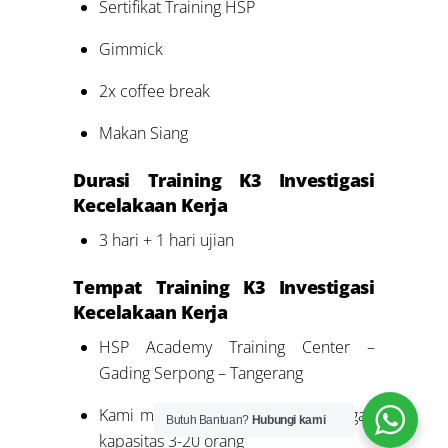
Sertifikat Training HSP
Gimmick
2x coffee break
Makan Siang
Durasi Training K3 Investigasi
Kecelakaan Kerja
3 hari + 1 hari ujian
Tempat Training K3 Investigasi
Kecelakaan Kerja
HSP Academy Training Center –
Gading Serpong – Tangerang
Kami memiliki 11 ruang kelas dengan
Butuh Bantuan?
Hubungi kami
kapasitas 3-20 orang