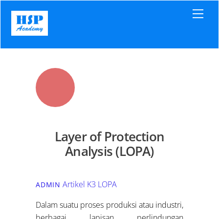
Skip
Men
to
content
Layer of Protection
Analysis (LOPA)
Artikel K3
LOPA
ADMIN
Dalam suatu proses produksi atau industri,
berbagai lapisan perlindungan