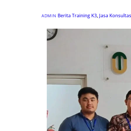
Berita Training K3
,
Jasa Konsulta
ADMIN