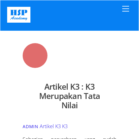
Skip
Men
to
content
Artikel K3 : K3
Merupakan Tata
Nilai
Artikel K3
K3
ADMIN