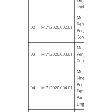
Kerja serta
lingkungan (K3L)
Menyusun
Rencana
02
M.712020.002.01
Pengambilan
Contoh Uji Air
Mempersiapkan
03
M.712020.003.01
Pengambilan
Contoh Uji Air
Melakukan Uji
Kinerja
Peralatan
04
M.712020.004.01
Pengukuran
Parameter
Lingkungan